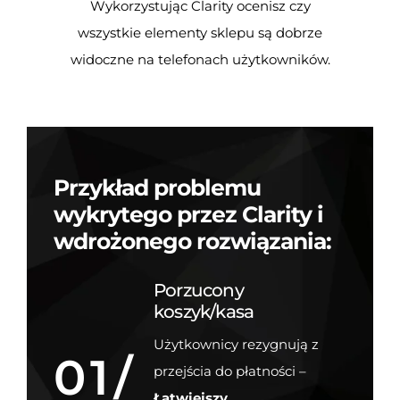
Wykorzystując Clarity ocenisz czy
wszystkie elementy sklepu są dobrze
widoczne na telefonach użytkowników.
Przykład problemu
wykrytego przez Clarity i
wdrożonego rozwiązania:
Porzucony
koszyk/kasa
Użytkownicy rezygnują z
01/
przejścia do płatności –
Łatwiejszy