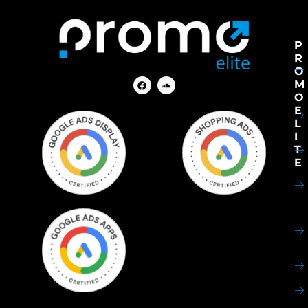
P
R
O
M
O
E
L
I
T
E