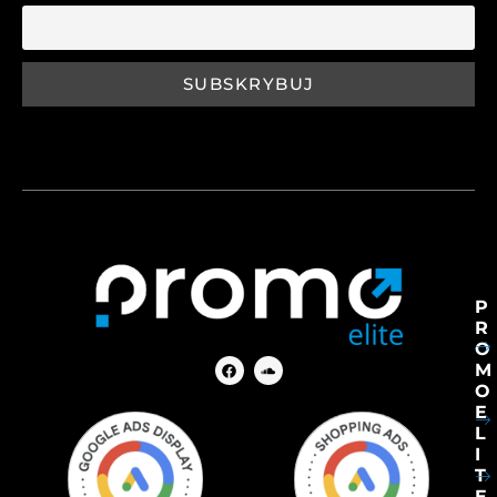
P
R
O
M
O
E
L
I
T
E