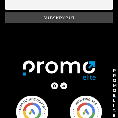
P
R
O
M
O
E
L
I
T
E