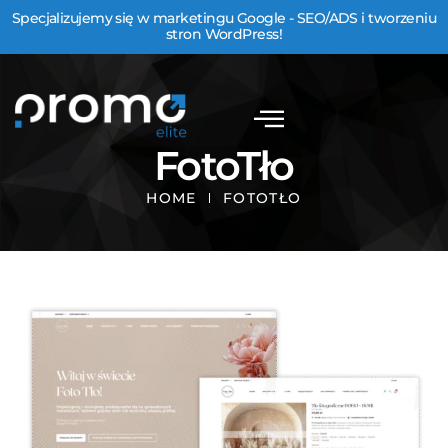
Specjalizujemy się w marketingu Google - SEO/ADS i tworzeniu
stron WordPress!
FotoTło
HOME
FOTOTŁO