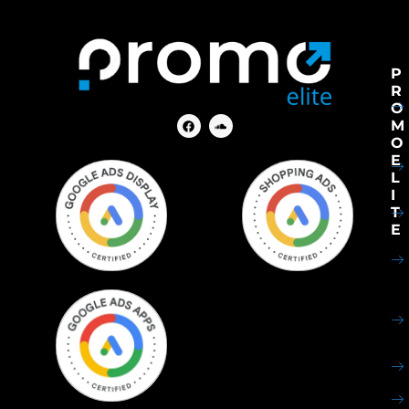
P
R
O
M
O
E
L
I
T
E