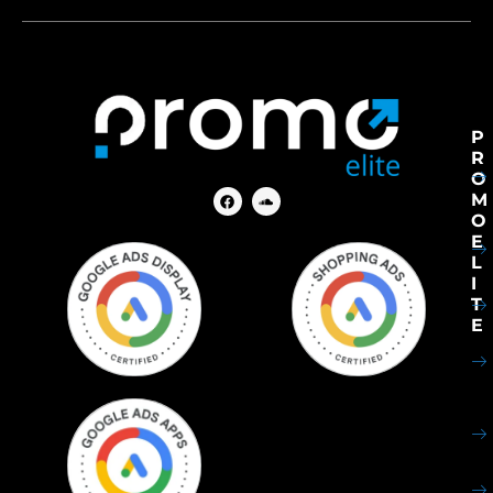
P
R
O
M
O
E
L
I
T
E