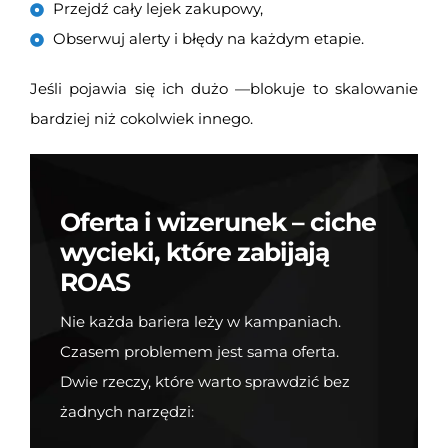
Przejdź cały lejek zakupowy,
Obserwuj alerty i błędy na każdym etapie.
Jeśli pojawia się ich dużo —blokuje to skalowanie
bardziej niż cokolwiek innego.
Oferta i wizerunek – ciche
wycieki, które zabijają
ROAS
Nie każda bariera leży w kampaniach.
Czasem problemem jest sama oferta.
Dwie rzeczy, które warto sprawdzić bez
żadnych narzędzi: