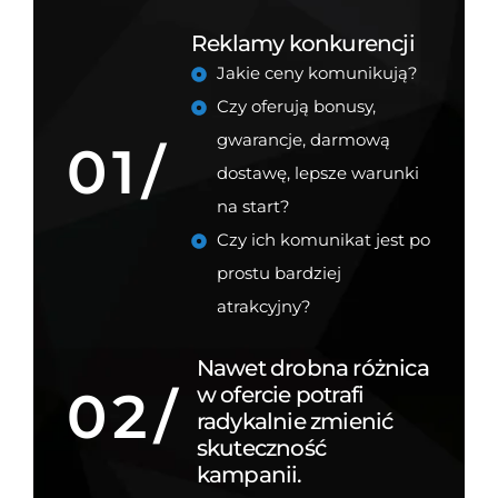
Reklamy konkurencji
Jakie ceny komunikują?
Czy oferują bonusy,
gwarancje, darmową
01/
dostawę, lepsze warunki
na start?
Czy ich komunikat jest po
prostu bardziej
atrakcyjny?
Nawet drobna różnica
02/
w ofercie potrafi
radykalnie zmienić
skuteczność
kampanii.