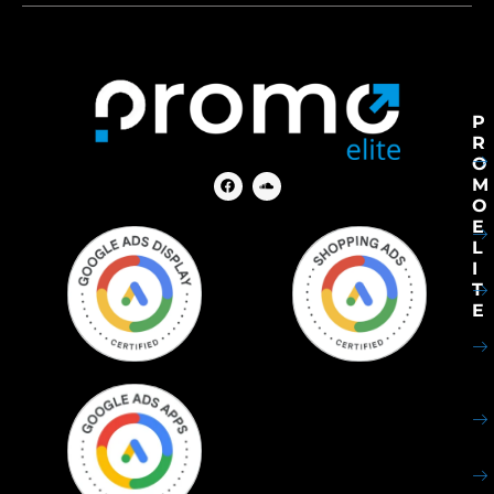
P
R
O
M
O
E
L
I
T
E