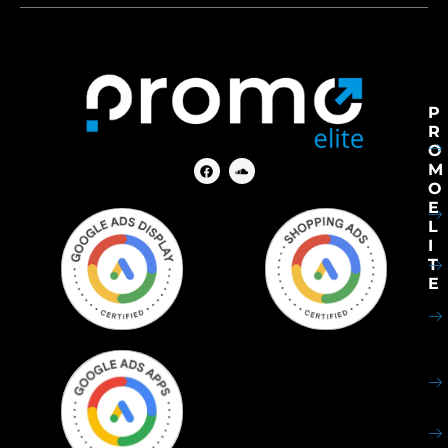
P
R
O
M
O
E
L
I
T
E