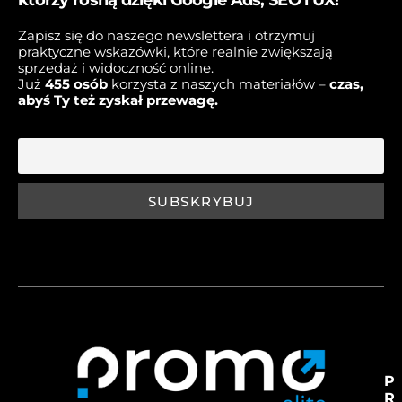
którzy rosną dzięki Google Ads, SEO i UX!
Zapisz się do naszego newslettera i otrzymuj
praktyczne wskazówki, które realnie zwiększają
sprzedaż i widoczność online.
Już
45
5 osób
korzysta z naszych materiałów –
czas,
abyś Ty też zyskał przewagę.
E-mail
P
R