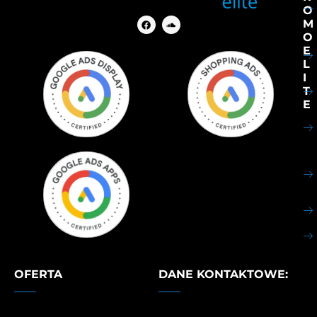
O
M
O
E
L
I
T
E
OFERTA
DANE KONTAKTOWE: