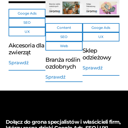
Googe Ads
SEO
Content
Googe Ads
UX
SEO
UX
Akcesoria dla
Web
Sklep
zwierząt
odzieżowy
Branża roślin
Sprawdź
ozdobnych
Sprawdź
Sprawdź
Dołącz do grona specjalistów i właścicieli firm,