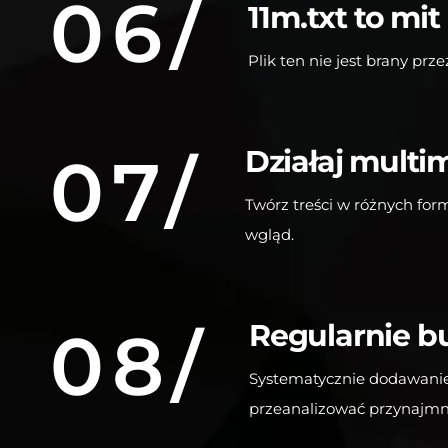
06/
11m.txt to mit
Plik ten nie jest brany pr
Działaj multi
07/
Twórz treści w różnych for
wgląd.
Regularnie b
08/
Systematycznie dodawanie w
przeanalizować przynajmn