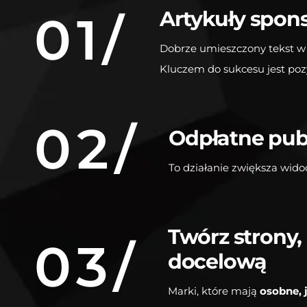
Artykuły spon
01/
Dobrze umieszczony tekst w
Kluczem do sukcesu jest poz
02/
Odpłatne pub
To działanie zwiększa widoc
Twórz strony,
03/
docelową
Marki, które mają
osobne, 