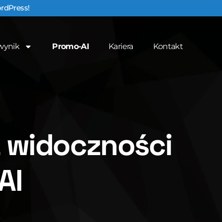
ordPress!
wynik
Promo-AI
Kariera
Kontakt
a widoczności
AI