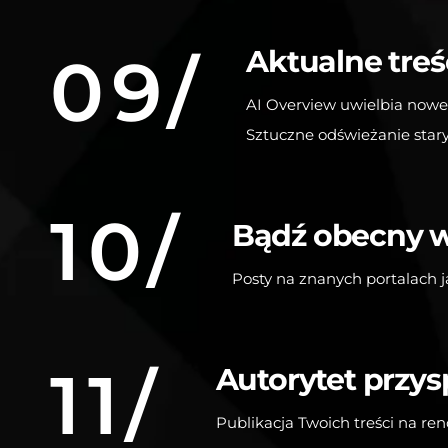
Aktualne treś
09/
AI Overview uwielbia nowe 
Sztuczne odświeżanie stary
10/
Bądź obecny w
Posty na znanych portalach j
11/
Autorytet przys
Publikacja Twoich treści na r