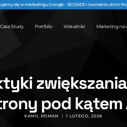
zujemy się w marketingu Google - SEO/ADS i tworzeniu stron W
Case Study
Portfolio
Wskaźniki
Marketing na 
ktyki zwiększani
trony pod kątem 
KAMIL ROMAN
1 LUTEGO, 2026