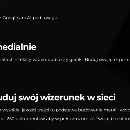
zez Google ani AI pod uwagę.
medialnie
matach – teksty, wideo, audio czy grafiki. Buduj swoją rozpo
uduj swój wizerunek w sieci
ysokiej jakości treści to podstawa budowania marki i widocz
iej 250 dokumentów aby w pełni zrozumieć Twoją działalnoś