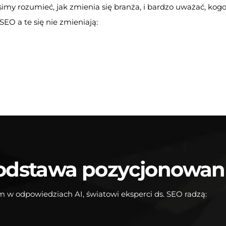
simy rozumieć, jak zmienia się branża, i bardzo uważać, ko
EO a te się nie zmieniają:
l podstawa pozycjonowan
 w odpowiedziach AI, światowi eksperci ds. SEO radzą: