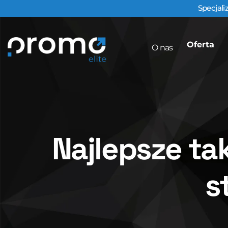
Specjali
Oferta
O nas
Najlepsze ta
s