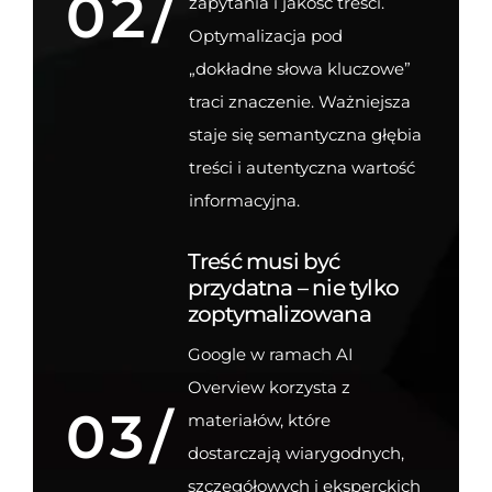
02/
zapytania i jakość treści.
Optymalizacja pod
„dokładne słowa kluczowe”
traci znaczenie. Ważniejsza
staje się semantyczna głębia
treści i autentyczna wartość
informacyjna.
Treść musi być
przydatna – nie tylko
zoptymalizowana
Google w ramach AI
Overview korzysta z
03/
materiałów, które
dostarczają wiarygodnych,
szczegółowych i eksperckich