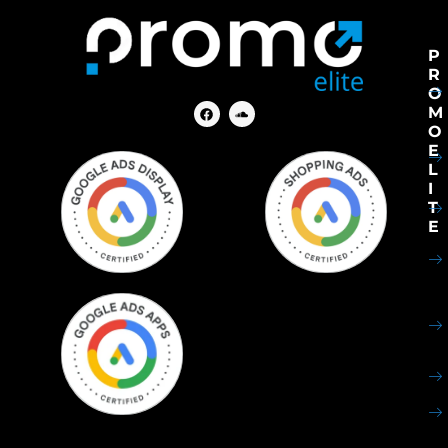
P
R
O
M
O
E
L
I
T
E