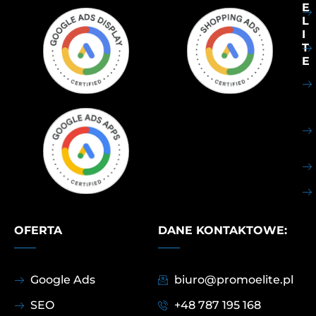
E
L
I
T
E
OFERTA
DANE KONTAKTOWE:
Google Ads
biuro@promoelite.pl
SEO
+48 787 195 168