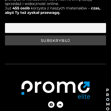
sprzedaż i widoczność online.
Już
45
5 osób
korzysta z naszych materiałów –
czas,
abyś Ty też zyskał przewagę.
E-mail
P
R
O
M
O