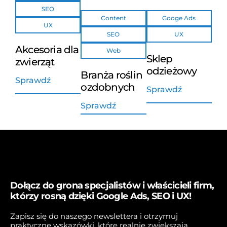
SEO
Content
Googe Ads
UX
SEO
UX
Akcesoria dla
Web
Sklep
zwierząt
odzieżowy
Branża roślin
Sprawdź
ozdobnych
Sprawdź
Sprawdź
Dołącz do grona specjalistów i właścicieli firm,
którzy rosną dzięki Google Ads, SEO i UX!
Zapisz się do naszego newslettera i otrzymuj
praktyczne wskazówki, które realnie zwiększają