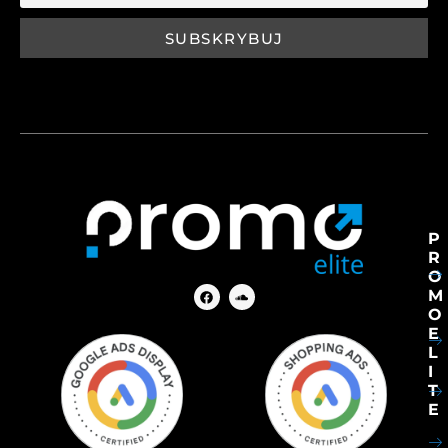
P
R
O
M
O
E
L
I
T
E